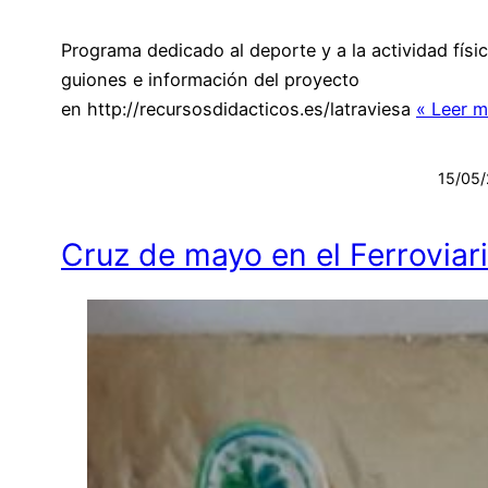
Programa dedicado al deporte y a la actividad físi
guiones e información del proyecto
en http://recursosdidacticos.es/latraviesa
« Leer m
15/05
Cruz de mayo en el Ferroviar