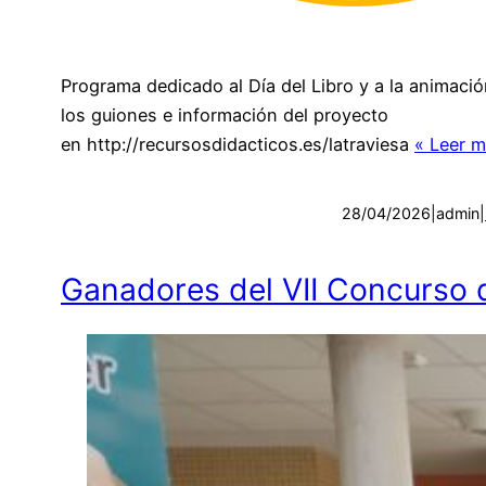
Programa dedicado al Día del Libro y a la animació
los guiones e información del proyecto
en http://recursosdidacticos.es/latraviesa
« Leer m
28/04/2026
|
admin
|
Ganadores del VII Concurso 