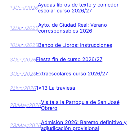
Ayudas libros de texto y comedor
19/Jun/2026
escolar curso 2026/27
Ayto. de Ciudad Real: Verano
12/Jun/2026
corresponsables 2026
Banco de Libros: Instrucciones
10/Jun/2026
Fiesta fin de curso 2026/27
3/Jun/2026
Extraescolares curso 2026/27
3/Jun/2026
1×13 La traviesa
2/Jun/2026
Visita a la Parroquia de San José
28/May/2026
Obrero
Admisión 2026: Baremo definitivo y
28/May/2026
adjudicación provisional