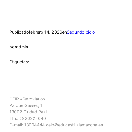
Publicado
febrero 14, 2026
en
Segundo ciclo
por
admin
Etiquetas:
CEIP «Ferroviario»
Parque Gasset, 1
13002 Ciudad Real
Tfno.: 926224040
E-mail: 13004444.ceip@educastillalamancha.es