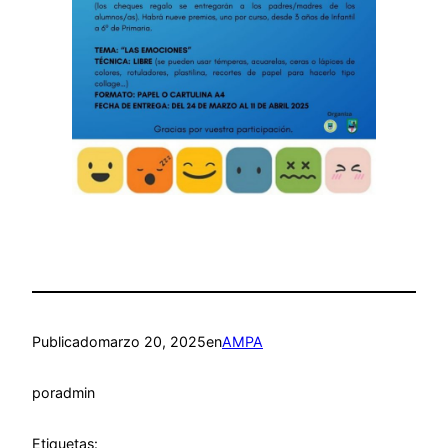
Publicado
marzo 20, 2025
en
AMPA
por
admin
Etiquetas: