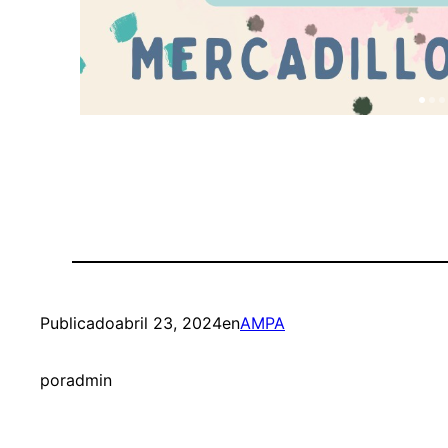
Publicado
abril 23, 2024
en
AMPA
por
admin