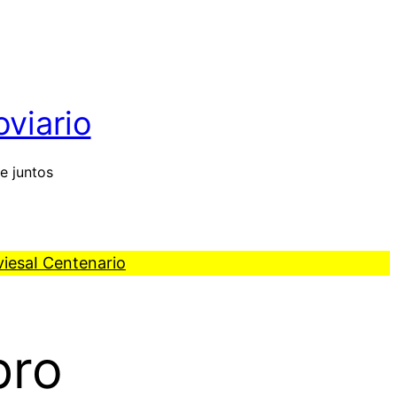
oviario
e juntos
viesa
I Centenario
bro