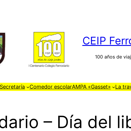
CEIP Ferr
100 años de viaj
Secretaría
Comedor escolar
AMPA «Gasset»
La tra
dario – Día del li