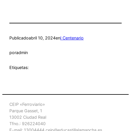
Publicado
abril 10, 2024
en
I Centenario
por
admin
Etiquetas:
CEIP «Ferroviario»
Parque Gasset, 1
13002 Ciudad Real
Tfno.: 926224040
E-mail: 13004444.ceip@educastillalamancha.es