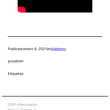
Publicado
enero 6, 2021
en
Atletismo
por
admin
Etiquetas:
CEIP «Ferroviario»
Parque Gasset, 1