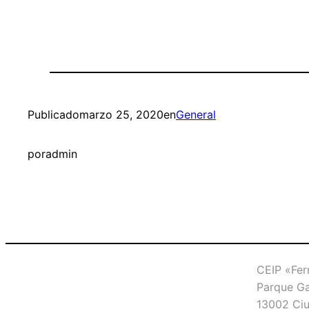
Publicado
marzo 25, 2020
en
General
por
admin
CEIP «Fer
Parque Ga
13002 Ciu