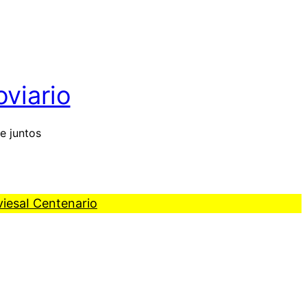
oviario
e juntos
viesa
I Centenario