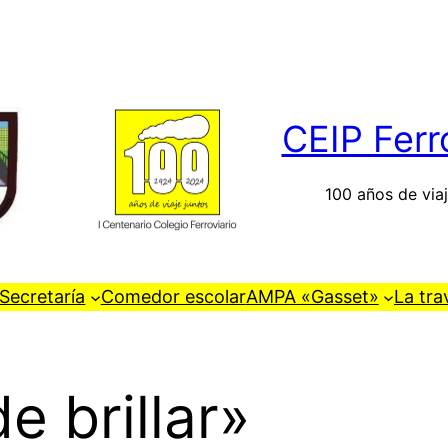
CEIP Ferr
100 años de viaj
Secretaría
Comedor escolar
AMPA «Gasset»
La tra
 brillar»