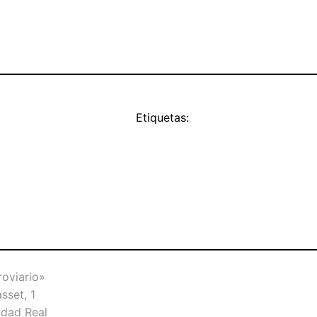
Etiquetas:
roviario»
sset, 1
dad Real