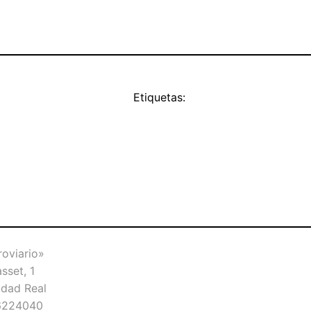
Etiquetas:
roviario»
sset, 1
dad Real
26224040