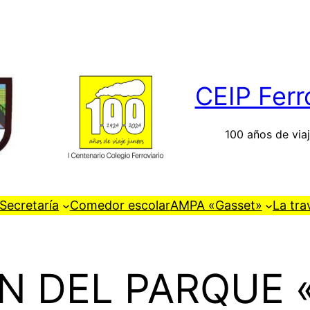
CEIP Ferr
100 años de viaj
Secretaría
Comedor escolar
AMPA «Gasset»
La tra
N DEL PARQUE