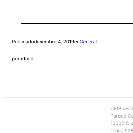
Publicado
diciembre 4, 2019
en
General
por
admin
CEIP «Fer
Parque Ga
13002 Ciu
Tfno.: 9