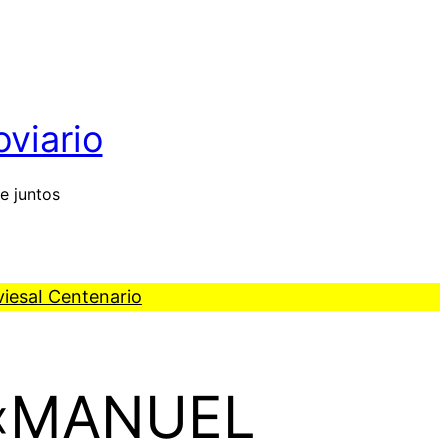
oviario
e juntos
viesa
I Centenario
 «MANUEL